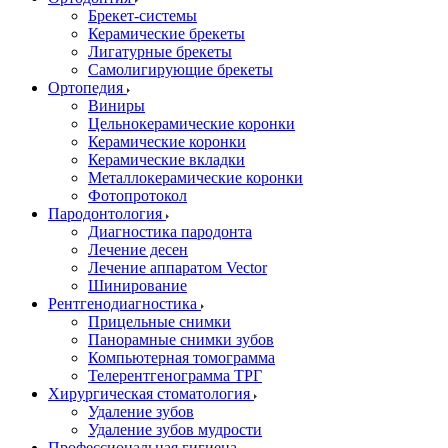
Брекет-системы
Керамические брекеты
Лигатурные брекеты
Самолигирующие брекеты
Ортопедия
Виниры
Цельнокерамические коронки
Керамические коронки
Керамические вкладки
Металлокерамические коронки
Фотопротокол
Пародонтология
Диагностика пародонта
Лечение десен
Лечение аппаратом Vector
Шинирование
Рентгенодиагностика
Прицельные снимки
Панорамные снимки зубов
Компьютерная томограмма
Телерентгенограмма ТРГ
Хирургическая стоматология
Удаление зубов
Удаление зубов мудрости
Профессиональная гигиена