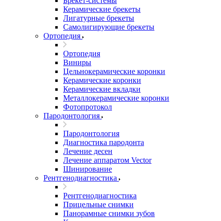
Брекет-системы
Керамические брекеты
Лигатурные брекеты
Самолигирующие брекеты
Ортопедия
Ортопедия
Виниры
Цельнокерамические коронки
Керамические коронки
Керамические вкладки
Металлокерамические коронки
Фотопротокол
Пародонтология
Пародонтология
Диагностика пародонта
Лечение десен
Лечение аппаратом Vector
Шинирование
Рентгенодиагностика
Рентгенодиагностика
Прицельные снимки
Панорамные снимки зубов